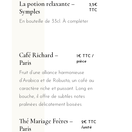
La potion relaxante –
3,5€
Symples
TTC
En bouteille de 33cl. À compléter
Café Richard –
1€ TTC /
Paris
pièce
Fruit d’une alliance harmonieuse
d’Arabica et de Robusta, un café au
caractère riche et puissant. Long en
bouche, il offre de subtiles notes
pralinées délicatement boisées.
Thé Mariage Frères –
2€ TTC
Paris
/unité