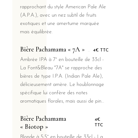
rapprochant du style American Pale Ale
(A.P.A.), avec un nez subtil de fruits
exotiques et une amertume marquée
mais équilibrée.
Bière Pachamama « 7A »
4€ TTC
Ambrée IPA à 7° en bouteille de 33cl -
La Font&Bleau "7A" se rapproche des
bières de type I.P.A. (Indian Pale Ale),
délicieusement amère. Le houblonnage
spécifique lui confère des notes
aromatiques florales, mais aussi de pin...
Bière Pachamama
4€
« Biotop »
TTC
Blonde à 5,5° en bouteille de 33cl - La