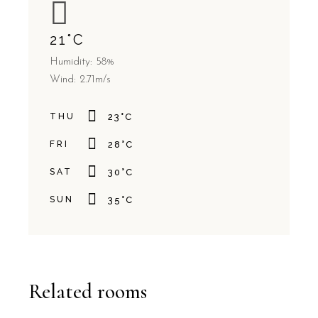
21
°
C
Humidity: 58%
Wind: 2.71m/s
THU
23
°
C
FRI
28
°
C
SAT
30
°
C
SUN
35
°
C
Related rooms